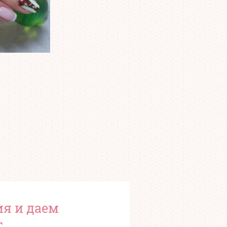
ия и даем
.