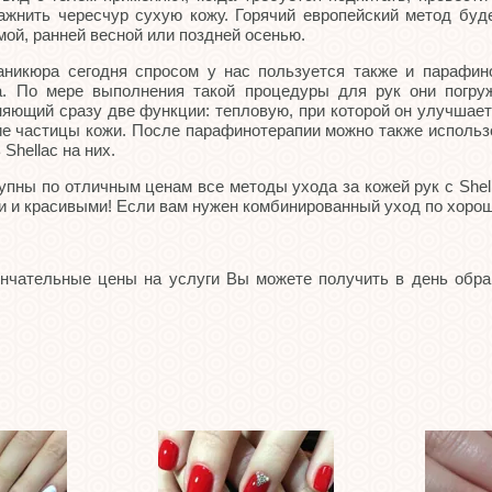
лажнить чересчур сухую кожу. Горячий европейский метод бу
имой, ранней весной или поздней осенью.
никюра сегодня спросом у нас пользуется также и парафин
. По мере выполнения такой процедуры для рук они погруж
яющий сразу две функции: тепловую, при которой он улучшае
е частицы кожи. После парафинотерапии можно также использо
Shellac на них.
ны по отличным ценам все методы ухода за кожей рук с Shella
и и красивыми! Если вам нужен комбинированный уход по хороше
ончательные цены на услуги Вы можете получить в день обр