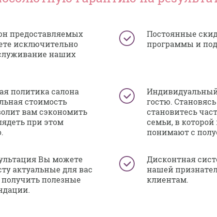
он предоставляемых
Постоянные скид
аете исключительно
программы и по
бслуживание наших
ая политика салона
Индивидуальный
льная стоимость
гостю. Становясь
волит вам сэкономить
становитесь час
лядеть при этом
семьи, в которой
.
понимают с полу
ультация Вы можете
Дисконтная сист
сту актуальные для вас
нашей признате
е получить полезные
клиентам.
ндации.