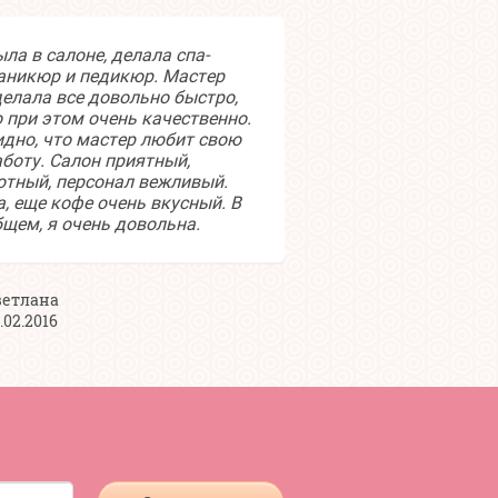
ла в салоне, делала спа-
Очень уютное ме
аникюр и педикюр. Мастер
города. Приятны
делала все довольно быстро,
персонал. Соотн
о при этом очень качественно.
качество идеаль
идно, что мастер любит свою
спасибо!
аботу. Салон приятный,
ютный, персонал вежливый.
а, еще кофе очень вкусный. В
Елена
бщем, я очень довольна.
11.05.2016
ветлана
.02.2016