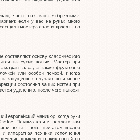
ам, часто называют «обрезным».
риант, если у вас на руках много
посещали мастера салона красоты по
е составляют основу классического
ится на сухих ногтях. Мастер при
 экстракт алоэ, а также фруктовые
лочкой или особой пемзой, иногда
ень запущенных случаях он и менее
ррекции состояния ваших ногтей при
ается удалению, после чего наносят
ий европейский маникюр, когда руки
Shellac. Помимо геля и шеллака там
ваши ногти – цены при этом вполне
 и аппаратная техника исполнения
 лечение ломких и тонких ногтей по