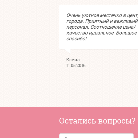
 делала спа-
Очень уютное местечко в цент
икюр. Мастер
города. Приятный и вежливый
вольно быстро,
персонал. Соотношение цена/
ень качественно.
качество идеальное. Большое
тер любит свою
спасибо!
приятный,
нал вежливый.
чень вкусный. В
Елена
 довольна.
11.05.2016
Остались вопросы? 