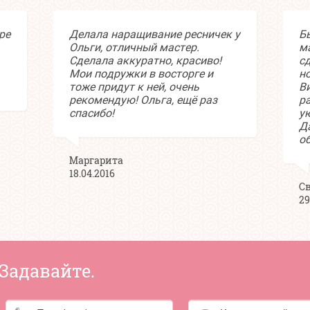
ре
Делала наращивание ресничек у
Бы
Ольги, отличный мастер.
м
Сделала аккуратно, красиво!
с
Мои подружки в восторге и
н
тоже придут к ней, очень
В
рекомендую! Ольга, ещё раз
р
спасибо!
у
Д
о
Маргарита
18.04.2016
С
29
Задавайте.