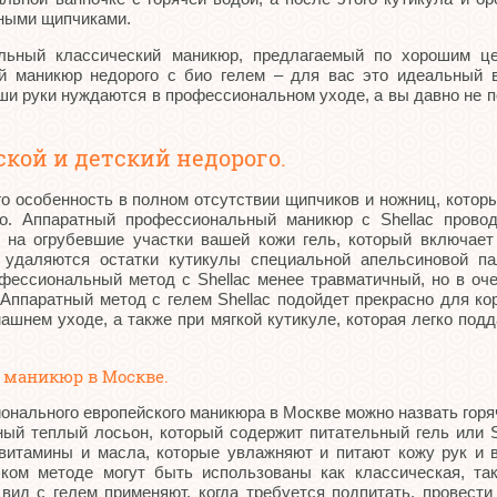
нными щипчиками.
ный классический маникюр, предлагаемый по хорошим цен
 маникюр недорого с био гелем – для вас это идеальный ва
аши руки нуждаются в профессиональном уходе, а вы давно не 
кой и детский недорого.
 особенность в полном отсутствии щипчиков и ножниц, которы
го. Аппаратный профессиональный маникюр с Shellac провод
 на огрубевшие участки вашей кожи гель, который включает
 удаляются остатки кутикулы специальной апельсиновой па
фессиональный метод с Shellac менее травматичный, но в оч
Аппаратный метод с гелем Shellac подойдет прекрасно для ко
ашнем уходе, а также при мягкой кутикуле, которая легко подд
 маникюр в Москве.
онального европейского маникюра в Москве можно назвать горяч
ный теплый лосьон, который содержит питательный гель или 
витамины и масла, которые увлажняют и питают кожу рук и 
ком методе могут быть использованы как классическая, так
ид с гелем применяют, когда требуется подпитать, провести