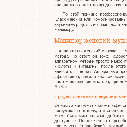
специально для этого предназначе
По этой причине профессиональ
Классический или комбинированный
заусенцев рядом с ногтями, если в
маникюру.
Маникюр женский, мужс
Аппаратный женский маникюр – его
метода, но стоит он тоже недоро
аппаратном методе просто наносит
кислоты и витамины, после этого
наносится шеллак. Аппаратный про
эффективен, нежели классический. 
частом посещении мастера, при дом
Shellac.
Профессиональный европейский
Одним из видов «мокрого» професси
погружают не в воду, а в специаль
могут быть минеральные добавки, 
доступные. После чего в европейс
процедуры. Европейский «мокрый» в