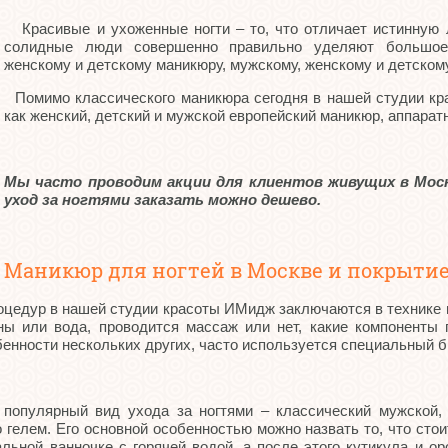
Красивые и ухоженные ногти – то, что отличает истинную 
солидные люди совершенно правильно уделяют большое
женскому и детскому маникюру, мужскому, женскому и детском
Помимо классического маникюра сегодня в нашей студии кр
как женский, детский и мужской европейский маникюр, аппара
Мы часто проводим акции для клиентов живущих в Моск
уход за ногтями заказать можно дешево.
Маникюр для ногтей в Москве и покрытие 
цедур в нашей студии красоты ИМидж заключаются в технике 
ы или вода, проводится массаж или нет, какие компоненты 
енности нескольких других, часто используется специальный б
пулярный вид ухода за ногтями – классический мужской, 
гелем. Его основной особенностью можно назвать то, что стои
льной ванночке с горячей водой, а после этого кутикула и о