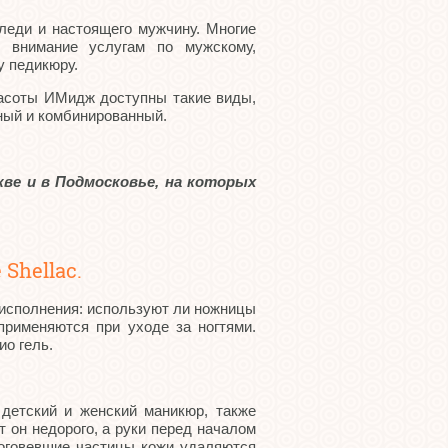
леди и настоящего мужчину. Многие
 внимание услугам по мужскому,
у педикюру.
асоты ИМидж доступны такие виды,
тный и комбинированный.
ве и в Подмосковье, на которых
Shellac.
исполнения: используют ли ножницы
применяются при уходе за ногтями.
ио гель.
детский и женский маникюр, также
т он недорого, а руки перед началом
роговевшие частицы кожи удаляются